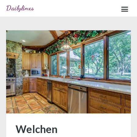
Dailylinxs
Home
Sample page
Welchen