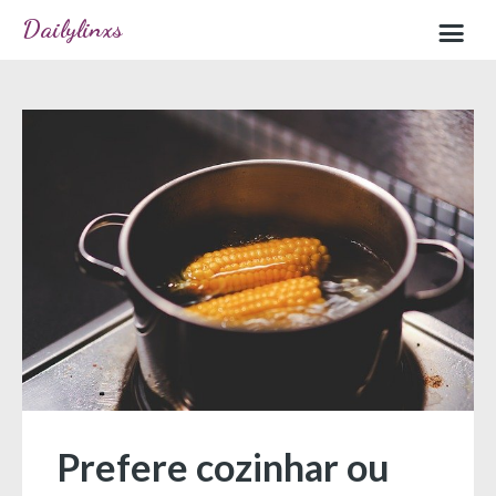
Dailylinxs
Home
Sample page
Prefere cozinhar ou