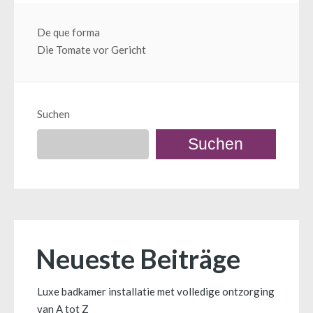
Beitragsnavigation
De que forma
Die Tomate vor Gericht
Suchen
Suchen
Neueste Beiträge
Luxe badkamer installatie met volledige ontzorging
van A tot Z