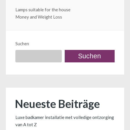
Beitragsnavigation
Lamps suitable for the house
Money and Weight Loss
Suchen
Suchen
Neueste Beiträge
Luxe badkamer installatie met volledige ontzorging
van A tot Z