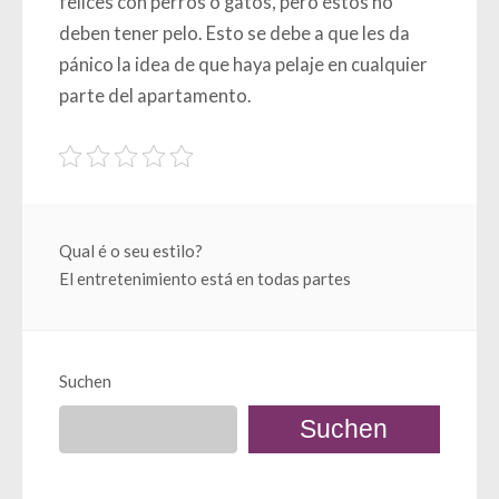
felices con perros o gatos, pero éstos no
deben tener pelo. Esto se debe a que les da
pánico la idea de que haya pelaje en cualquier
parte del apartamento.
Beitragsnavigation
Qual é o seu estilo?
El entretenimiento está en todas partes
Suchen
Suchen