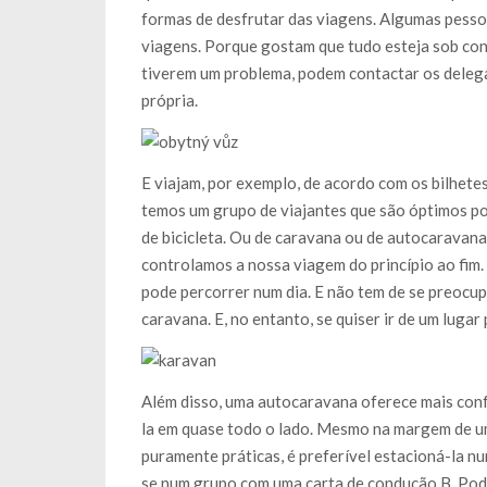
formas de desfrutar das viagens. Algumas pesso
viagens. Porque gostam que tudo esteja sob con
tiverem um problema, podem contactar os delegad
própria.
E viajam, por exemplo, de acordo com os bilhete
temos um grupo de viajantes que são óptimos por
de bicicleta. Ou de caravana ou de autocaravana
controlamos a nossa viagem do princípio ao fim
pode percorrer num dia. E não tem de se preocup
caravana. E, no entanto, se quiser ir de um lugar
Além disso, uma autocaravana oferece mais con
la em quase todo o lado. Mesmo na margem de um
puramente práticas, é preferível estacioná-la n
se num grupo com uma carta de condução B. Po