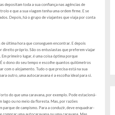
as depositam toda a sua confiança nas agências de
trolo e que a sua viagem tenha uma ordem firme. E se
os. Depois, há o grupo de viajantes que viaja por conta
s de última hora que conseguem encontrar. E depois
 direito próprio. São os entusiastas que preferem viajar
. Em primeiro lugar, é uma coisa óptima porque
. É o dono do seu tempo e escolhe quantos quilómetros
ar com o alojamento. Tudo o que precisa está na sua
 para outro, uma autocaravana é a escolha ideal para si.
forto do que uma caravana, por exemplo. Pode estacioná-
 lago ou no meio da floresta. Mas, por razões
um parque de campismo. Para a conduzir, deve enquadrar-
de comprar uma autocaravana ou uma caravana. Mas,