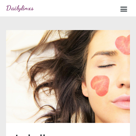
Dailylinxs
Home
Sample page