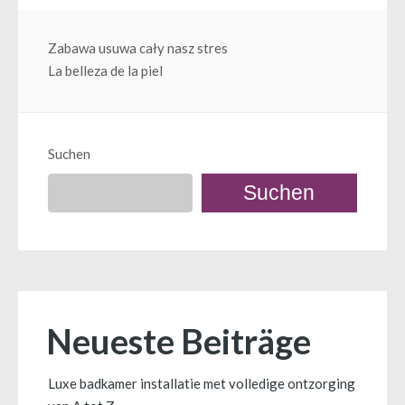
Beitragsnavigation
Zabawa usuwa cały nasz stres
La belleza de la piel
Suchen
Suchen
Neueste Beiträge
Luxe badkamer installatie met volledige ontzorging