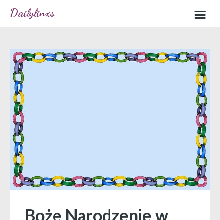
Dailylinxs
Home
Sample page
Boże Narodzenie w